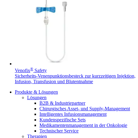
Durchsuchen Sie unseren globalen Stellenmarkt nach
interessanten Stellenprofilen.
Produkt-Katalog
®
Venofix
Safety
Sicherheits-Venenpunktionsbesteck zur kurzzeitigen Injektion,
Finden Sie das Produkt, nach dem Sie suchen. Besuchen Sie
Infusion, Transfusion und Blutentnahme
den B. Braun Produktkatalog mit unserem kompletten
Portfolio.
Produkte & Lösungen
Lösungen
B2B & Industriepartner
Chirurgisches Asset- und Supply-Management
Intelligentes Infusionsmanagement
Kundenspezifische Sets
Medikamentenmanagement in der Onkologie
Technischer Service
Therapien