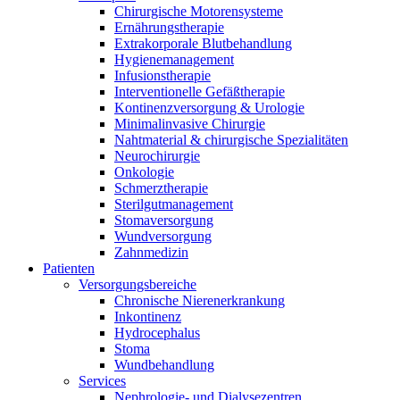
Chirurgische Motorensysteme
Ernährungstherapie
Extrakorporale Blutbehandlung
Hygienemanagement
Infusionstherapie
Interventionelle Gefäßtherapie
Kontinenzversorgung & Urologie
Minimalinvasive Chirurgie
Nahtmaterial & chirurgische Spezialitäten
Neurochirurgie
Onkologie
Schmerztherapie
Sterilgutmanagement
Stomaversorgung
Wundversorgung
Zahnmedizin
Patienten
Versorgungsbereiche
Chronische Nierenerkrankung
Inkontinenz
Hydrocephalus
Stoma
Wundbehandlung
Services
Nephrologie- und Dialysezentren