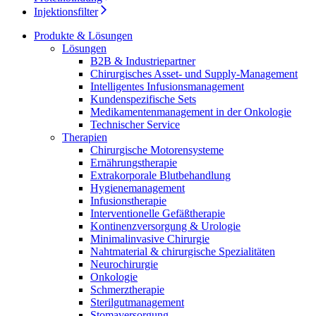
Durchsuchen Sie unseren globalen Stellenmarkt nach
Injektionsfilter
interessanten Stellenprofilen.
Produkte & Lösungen
Lösungen
B2B & Industriepartner
Chirurgisches Asset- und Supply-Management
Intelligentes Infusionsmanagement
Kundenspezifische Sets
Medikamentenmanagement in der Onkologie
Technischer Service
Therapien
Chirurgische Motorensysteme
Produkt-Katalog
Ernährungstherapie
Finden Sie das Produkt, nach dem Sie suchen. Besuchen Sie
Extrakorporale Blutbehandlung
den B. Braun Produktkatalog mit unserem kompletten
Hygienemanagement
Portfolio.
Infusionstherapie
Interventionelle Gefäßtherapie
Kontinenzversorgung & Urologie
Minimalinvasive Chirurgie
Nahtmaterial & chirurgische Spezialitäten
Neurochirurgie
Onkologie
Schmerztherapie
Sterilgutmanagement
Stomaversorgung