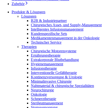
Durchsuchen Sie unseren globalen Stellenmarkt nach
Zubehör
interessanten Stellenprofilen.
Produkte & Lösungen
Lösungen
B2B & Industriepartner
Chirurgisches Asset- und Supply-Management
Intelligentes Infusionsmanagement
Kundenspezifische Sets
Medikamentenmanagement in der Onkologie
Technischer Service
Therapien
Chirurgische Motorensysteme
Produkt-Katalog
Ernährungstherapie
Finden Sie das Produkt, nach dem Sie suchen. Besuchen Sie
Extrakorporale Blutbehandlung
den B. Braun Produktkatalog mit unserem kompletten
Hygienemanagement
Portfolio.
Infusionstherapie
Interventionelle Gefäßtherapie
Kontinenzversorgung & Urologie
Minimalinvasive Chirurgie
Nahtmaterial & chirurgische Spezialitäten
Neurochirurgie
Onkologie
Schmerztherapie
Sterilgutmanagement
Stomaversorgung