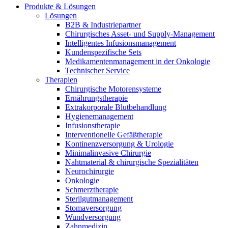
Durchsuchen Sie unseren globalen Stellenmarkt nach
Produkte & Lösungen
interessanten Stellenprofilen.
Lösungen
B2B & Industriepartner
Chirurgisches Asset- und Supply-Management
Intelligentes Infusionsmanagement
Kundenspezifische Sets
Medikamentenmanagement in der Onkologie
Technischer Service
Therapien
Chirurgische Motorensysteme
Ernährungstherapie
Extrakorporale Blutbehandlung
Produkt-Katalog
Hygienemanagement
Infusionstherapie
Finden Sie das Produkt, nach dem Sie suchen. Besuchen Sie
Interventionelle Gefäßtherapie
den B. Braun Produktkatalog mit unserem kompletten
Kontinenzversorgung & Urologie
Portfolio.
Minimalinvasive Chirurgie
Nahtmaterial & chirurgische Spezialitäten
Neurochirurgie
Onkologie
Schmerztherapie
Sterilgutmanagement
Stomaversorgung
Wundversorgung
Zahnmedizin