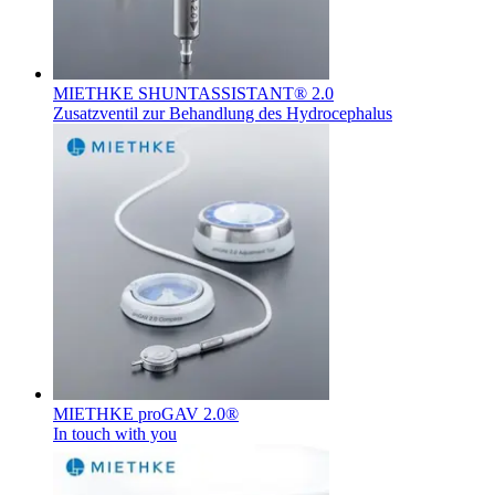
MIETHKE SHUNTASSISTANT® 2.0
Zusatzventil zur Behandlung des Hydrocephalus
MIETHKE proGAV 2.0®
In touch with you