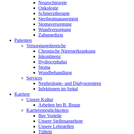
Neurochirurgie
Onkologie
Schmerztherapie
Sterilgutmanagement
Stomaversorgung
Wundversorgung
Zahnmedizin
Patienten
Versorgungsbereiche
Chronische Nierenerkrankung
Inkontinenz
Hydrocephalus
Stoma
Wundbehandlung
Services
Nephrologie- und Dialysezentren
Infektionen im Spital
Karriere
Unsere Kultur
Arbeiten bei B. Braun
Karrieremöglichkeiten
Ihre Vorteile
Unsere Stellenangebote
Unsere Lehrstellen
Tüfteln