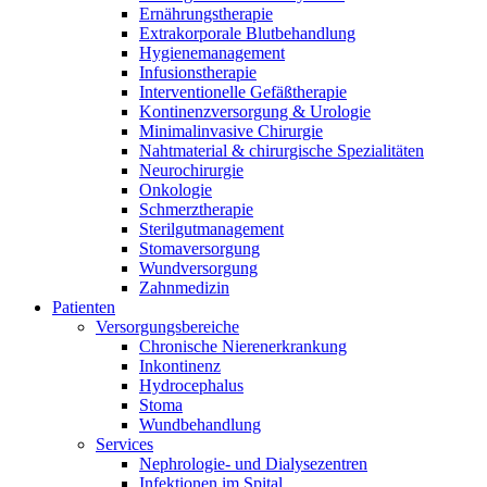
Ernährungstherapie
Extrakorporale Blutbehandlung
Hygienemanagement
Infusionstherapie
Interventionelle Gefäßtherapie
Kontinenzversorgung & Urologie
Minimalinvasive Chirurgie
Nahtmaterial & chirurgische Spezialitäten
Neurochirurgie
Onkologie
Schmerztherapie
Sterilgutmanagement
Stomaversorgung
Wundversorgung
Zahnmedizin
Patienten
Versorgungsbereiche
Chronische Nierenerkrankung
Inkontinenz
Hydrocephalus
Stoma
Wundbehandlung
Services
Nephrologie- und Dialysezentren
Infektionen im Spital