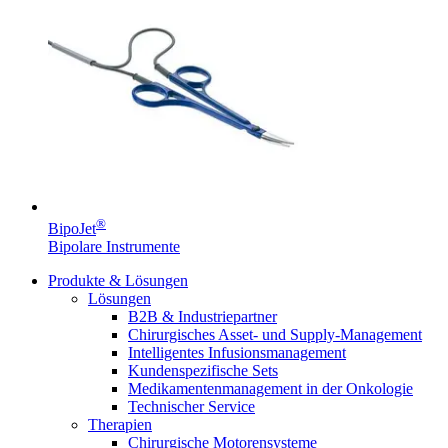
Durchsuchen Sie unseren globalen Stellenmarkt nach
interessanten Stellenprofilen.
Produkt-Katalog
®
BipoJet
Bipolare Instrumente
Finden Sie das Produkt, nach dem Sie suchen. Besuchen Sie
den B. Braun Produktkatalog mit unserem kompletten
Produkte & Lösungen
Portfolio.
Lösungen
B2B & Industriepartner
Chirurgisches Asset- und Supply-Management
Intelligentes Infusionsmanagement
Kundenspezifische Sets
Medikamentenmanagement in der Onkologie
Technischer Service
Therapien
Chirurgische Motorensysteme