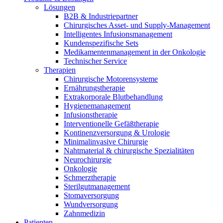
Lösungen
B2B & Industriepartner
Chirurgisches Asset- und Supply-Management
Intelligentes Infusionsmanagement
Kundenspezifische Sets
Medikamentenmanagement in der Onkologie
Technischer Service
Therapien
Chirurgische Motorensysteme
Ernährungstherapie
Extrakorporale Blutbehandlung
Hygienemanagement
Infusionstherapie
Interventionelle Gefäßtherapie
Kontinenzversorgung & Urologie
Minimalinvasive Chirurgie
Nahtmaterial & chirurgische Spezialitäten
Neurochirurgie
Onkologie
Schmerztherapie
Sterilgutmanagement
Stomaversorgung
Wundversorgung
Zahnmedizin
Patienten