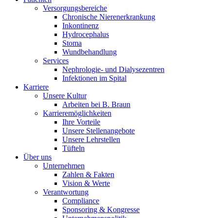
Versorgungsbereiche
Chronische Nierenerkrankung
Inkontinenz
Hydrocephalus
Stoma
Wundbehandlung
Services
Nephrologie- und Dialysezentren
Infektionen im Spital
Karriere
Unsere Kultur
Arbeiten bei B. Braun
Karrieremöglichkeiten
Ihre Vorteile
Unsere Stellenangebote
Unsere Lehrstellen
Tüfteln
Über uns
Unternehmen
Zahlen & Fakten
Vision & Werte
Verantwortung
Compliance
Sponsoring & Kongresse