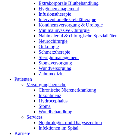
Extrakorporale Blutbehandlung
Hygienemanagement
Infusionstherapie
Interventionelle Gefäßtherapie
Kontinenzversorgung & Urologie
Minimalinvasive Chirurgie
Nahtmaterial & chirurgische Spezialitäten
Neurochirurgie
Onkologie
Schmerztherapie
Sterilgutmanagement
Produkt-Katalog
Stomaversorgung
Wundversorgung
Finden Sie das Produkt, nach dem Sie suchen. Besuchen Sie de
Zahnmedizin
Patienten
Versorgungsbereiche
Chronische Nierenerkrankung
Inkontinenz
Hydrocephalus
Stoma
Wundbehandlung
Services
Nephrologie- und Dialysezentren
Infektionen im Spital
Karriere