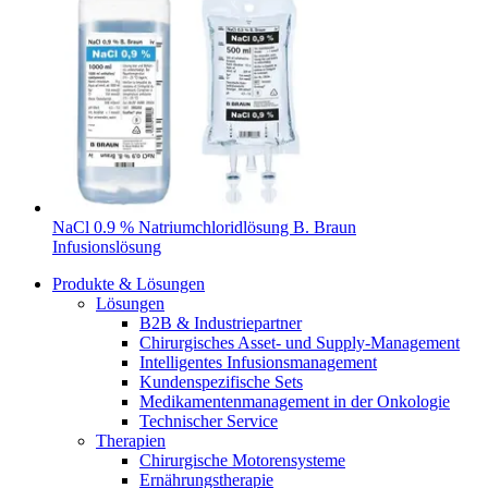
NaCl 0.9 % Natriumchloridlösung B. Braun
Infusionslösung
Produkte & Lösungen
Lösungen
B2B & Industriepartner
Chirurgisches Asset- und Supply-Management
Intelligentes Infusionsmanagement
Kundenspezifische Sets
Medikamentenmanagement in der Onkologie
Finden Sie Ihren Job
Technischer Service
Therapien
Entdecken Sie Ihre Karrierechancen bei B. Braun. Durchsuchen 
Chirurgische Motorensysteme
Ernährungstherapie