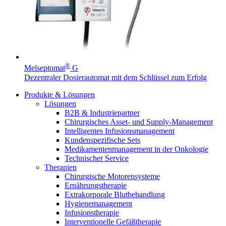
®
Melseptomat
G
Dezentraler Dosierautomat mit dem Schlüssel zum Erfolg
Produkte & Lösungen
Lösungen
B2B & Industriepartner
Chirurgisches Asset- und Supply-Management
Intelligentes Infusionsmanagement
Kundenspezifische Sets
Medikamentenmanagement in der Onkologie
Technischer Service
Therapien
Chirurgische Motorensysteme
Ernährungstherapie
Extrakorporale Blutbehandlung
Hygienemanagement
Infusionstherapie
Interventionelle Gefäßtherapie