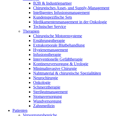
B2B & Industriepartner
Chirurgisches Asset- und Supply-Management
Intelligentes Infusionsmanagement
Kundenspezifische Sets
Medikamentenmanagement in der Onkologie
Technischer Service
Therapien
Chirurgische Motorensysteme
Ernährungstherapie
Extrakorporale Blutbehandlung
Hygienemanagement
Infusionstherapie
Interventionelle Gefäßtherapie
Kontinenzversorgung & Urologie
Minimalinvasive Chirurgie
Nahtmaterial & chirurgische Spezialitäten
Neurochirurgie
Onkologie
Schmerztherapie
Sterilgutmanagement
Stomaversorgung
Finden Sie Ihren Job
Wundversorgung
Zahnmedizin
Entdecken Sie Ihre Karrierechancen bei B. Braun. Durchsuchen 
Patienten
Versorgungsbereiche