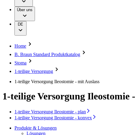
Extrakorporale Blutbehandlung
Versorgungsbereiche
Zertifikate
Hygienemanagement
Über uns
Infusionstherapie
Karrieremöglichkeiten
Medien
Services
Interventionelle Gefäßtherapie
Kontinenzversorgung & Urologie
Presse
DE
Minimalinvasive Chirurgie
Nahtmaterial & chirurgische Spezialitäten
Kontakt
Neurochirurgie
Onkologie
Vigilance Hotline
Home
Schmerztherapie
Unternehmen
B. Braun Standard Produktkatalog
Sterilgutmanagement
Stomaversorgung
Stoma
Verantwortung
Wundversorgung
1-teilige Versorgung
Zahnmedizin
Lösungen
Medien
1-teilige Versorgung Ileostomie - mit Auslass
Therapien
1-teilige Versorgung Ileostomie 
Kontakt
1-teilige Versorgung Ileostomie - plan
1-teilige Versorgung Ileostomie - konvex
Produkte & Lösungen
Lösungen