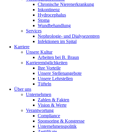
Chronische Nierenerkrankung
Inkontinenz
Hydrocephalus
Stoma
Wundbehandlung
Services
Nephrologie- und Dialysezentren
Infektionen im Spital
Karriere
Unsere Kultur
Arbeiten bei B. Braun
Produkt-Katalog
Karrieremöglichkeiten
Ihre Vorteile
Finden Sie das Produkt, nach dem Sie suchen. Besuchen Sie de
Unsere Stellenangebote
Unsere Lehrstellen
Tüfteln
Über uns
Unternehmen
Zahlen & Fakten
Vision & Werte
Verantwortung
Compliance
Sponsoring & Kongresse
Unternehmenspolitik
Zertifikate