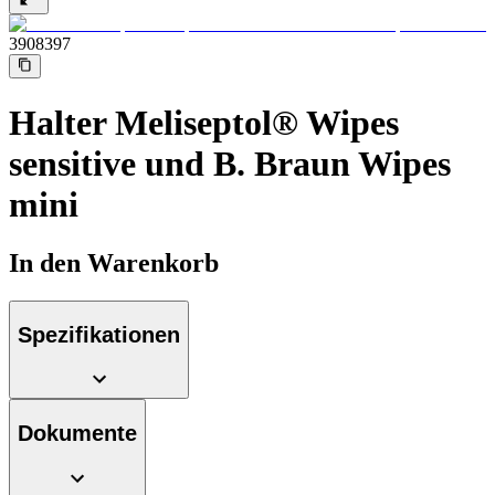
Durchsuchen Sie unseren globalen Stellenmarkt nach
interessanten Stellenprofilen.
3908397
Halter Meliseptol® Wipes
sensitive und B. Braun Wipes
mini
Produkt-Katalog
In den Warenkorb
Finden Sie das Produkt, nach dem Sie suchen. Besuchen Sie
den B. Braun Produktkatalog mit unserem kompletten
Portfolio.
Spezifikationen
Dokumente