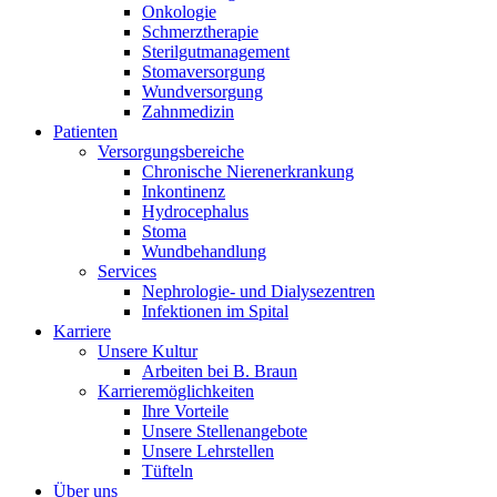
Onkologie
Schmerztherapie
Sterilgutmanagement
Stomaversorgung
Wundversorgung
Zahnmedizin
Patienten
Versorgungsbereiche
Chronische Nierenerkrankung
Inkontinenz
Hydrocephalus
Stoma
Wundbehandlung
Services
Nephrologie- und Dialysezentren
Infektionen im Spital
Karriere
Unsere Kultur
Arbeiten bei B. Braun
Karrieremöglichkeiten
Ihre Vorteile
Unsere Stellenangebote
Unsere Lehrstellen
Tüfteln
Über uns