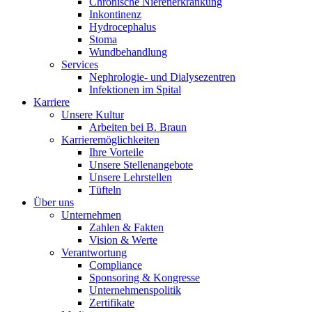
Chronische Nierenerkrankung
Inkontinenz
Hydrocephalus
Stoma
Wundbehandlung
Services
Nephrologie- und Dialysezentren
Infektionen im Spital
Karriere
Unsere Kultur
Arbeiten bei B. Braun
Karrieremöglichkeiten
Ihre Vorteile
Unsere Stellenangebote
Unsere Lehrstellen
Tüfteln
Über uns
Unternehmen
Zahlen & Fakten
Vision & Werte
Verantwortung
Compliance
Sponsoring & Kongresse
Unternehmenspolitik
Zertifikate