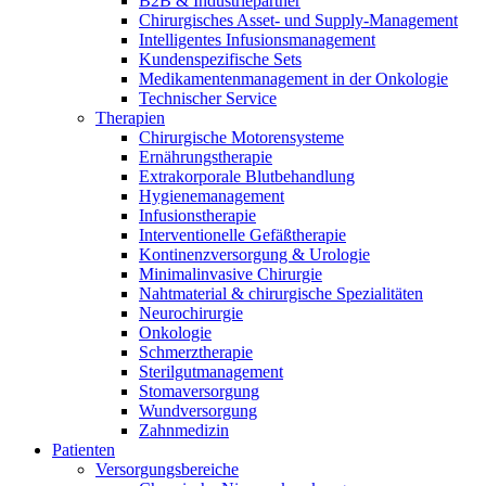
B2B & Industriepartner
Durchsuchen Sie unseren globalen Stellenmarkt nach
Chirurgisches Asset- und Supply-Management
interessanten Stellenprofilen.
Intelligentes Infusionsmanagement
Kundenspezifische Sets
Medikamentenmanagement in der Onkologie
Technischer Service
Therapien
Chirurgische Motorensysteme
Ernährungstherapie
Extrakorporale Blutbehandlung
Hygienemanagement
Infusionstherapie
Produkt-Katalog
Interventionelle Gefäßtherapie
Kontinenzversorgung & Urologie
Finden Sie das Produkt, nach dem Sie suchen. Besuchen Sie
Minimalinvasive Chirurgie
den B. Braun Produktkatalog mit unserem kompletten
Nahtmaterial & chirurgische Spezialitäten
Portfolio.
Neurochirurgie
Onkologie
Schmerztherapie
Sterilgutmanagement
Stomaversorgung
Wundversorgung
Zahnmedizin
Patienten
Versorgungsbereiche