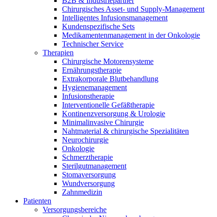
B2B & Industriepartner
Durchsuchen Sie unseren globalen Stellenmarkt nach
Chirurgisches Asset- und Supply-Management
interessanten Stellenprofilen.
Intelligentes Infusionsmanagement
Kundenspezifische Sets
Medikamentenmanagement in der Onkologie
Technischer Service
Therapien
Chirurgische Motorensysteme
Ernährungstherapie
Extrakorporale Blutbehandlung
Hygienemanagement
Infusionstherapie
Produkt-Katalog
Interventionelle Gefäßtherapie
Kontinenzversorgung & Urologie
Finden Sie das Produkt, nach dem Sie suchen. Besuchen Sie
Minimalinvasive Chirurgie
den B. Braun Produktkatalog mit unserem kompletten
Nahtmaterial & chirurgische Spezialitäten
Portfolio.
Neurochirurgie
Onkologie
Schmerztherapie
Sterilgutmanagement
Stomaversorgung
Wundversorgung
Zahnmedizin
Patienten
Versorgungsbereiche