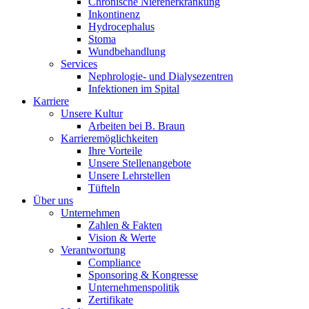
Chronische Nierenerkrankung
Inkontinenz
Hydrocephalus
Stoma
Wundbehandlung
Services
Nephrologie- und Dialysezentren
Infektionen im Spital
Karriere
Unsere Kultur
Arbeiten bei B. Braun
Karrieremöglichkeiten
Ihre Vorteile
Unsere Stellenangebote
Unsere Lehrstellen
Tüfteln
Über uns
Unternehmen
Zahlen & Fakten
Vision & Werte
Verantwortung
Compliance
Sponsoring & Kongresse
Unternehmenspolitik
Zertifikate