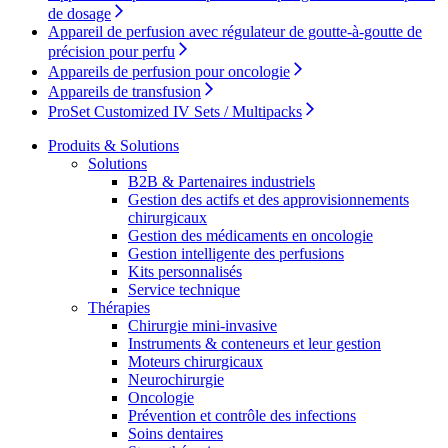
d’emploi intéressants.
de dosage
Appareil de perfusion avec régulateur de goutte-à-goutte de
précision pour perfu
Appareils de perfusion pour oncologie
Appareils de transfusion
ProSet Customized IV Sets / Multipacks
Produits & Solutions
Solutions
B2B & Partenaires industriels
Gestion des actifs et des approvisionnements
Contact
chirurgicaux
Catalogue de produits
Gestion des médicaments en oncologie
En dialogue avec B. Braun. Contactez-nous.
Gestion intelligente des perfusions
Trouvez le produit que vous recherchez. Visitez le catalogue
Kits personnalisés
de produits B. Braun avec notre portefeuille complet.
Service technique
Thérapies
Chirurgie mini-invasive
Instruments & conteneurs et leur gestion
Moteurs chirurgicaux
Neurochirurgie
Oncologie
Prévention et contrôle des infections
Soins dentaires