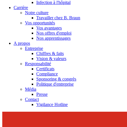
Infection à l'hôpital
Carrière
Notre culture
Travailler chez B. Braun
Vos opportunités
Vos avantages
Nos offres d'emploi
Nos apprentissages
A propos
Entreprise
Chiffres & faits
Vision & valeurs
Responsabilité
Certificats
Compliance
Sponsoring & congrès
Politique d'entreprise
Média
Presse
Contact
Vigilance Hotline