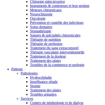
Chirurgie mini-invasive
Instruments & conteneurs et leur gestion
Moteurs chirurgicaux
Neurochirurgie
Contact
Oncologie
Prévention et contrôle des infections
En dialogue avec B. Braun. Contactez-nous.
Soins dentaires
Stomathérapie
Sutures & spécialités chirurgicales
Thérapie de nutrition
Thérapie de perfusion
Catalogue de produits
Traitement du sang extracorporel
Thérapie vasculaire interventionnelle
Trouvez le produit que vous recherchez. Visitez le catalogue de
Traitement de la douleur
Traitement des plaies
Troubles de la continence et urologie
Patients
Pathologies
Hydrocéphalie
Insuffisance rénale
Stomie
Traitement des plaies
Troubles urinaires
Services
Centres de néphrologie et de dialyse