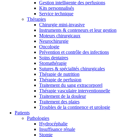
Gestion intelligente des perfusions
Kits personnalisés
Service technique
Thérapies
Chirurgie mini-invasive
Instruments & conteneurs et leur gestion
Moteurs chirurgicaux
Neurochirurgie
Oncologie
Prévention et contrôle des infections
Soins dentaires
Stomathérapie
Sutures & spécialités chirurgicales
Thérapie de nutrition
Thérapie de perfusion
Traitement du sang extracorporel
Thérapie vasculaire interventionnelle
Traitement de la douleur
Traitement des plaies
Troubles de la continence et urologie
Patients
Pathologies
Hydrocéphalie
Insuffisance rénale
Stomie