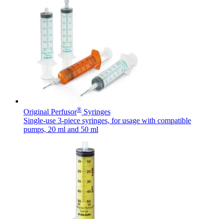
d’emploi intéressants.
Contact
®
Original Perfusor
Syringes
Catalogue de produits
En dialogue avec B. Braun. Contactez-nous.
Single-use 3-piece syringes, for usage with compatible
pumps, 20 ml and 50 ml
Trouvez le produit que vous recherchez. Visitez le catalogue
de produits B. Braun avec notre portefeuille complet.