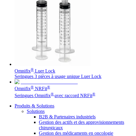
®
Omnifix
Luer Lock
Seringues 3 pièces à usage unique Luer Lock
®
®
Omnifix
NRFit
®
®
Seringues Omnifix
avec raccord NRFit
Produits & Solutions
Solutions
B2B & Partenaires industriels
Gestion des actifs et des approvisionnements
chirurgicaux
Gestion des médicaments en oncologie