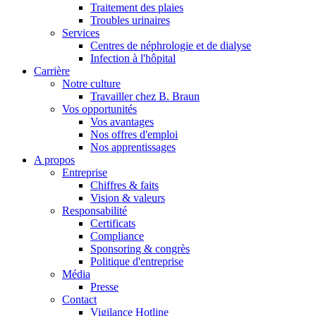
Traitement des plaies
Troubles urinaires
Services
Centres de néphrologie et de dialyse
Infection à l'hôpital
Carrière
Notre culture
Travailler chez B. Braun
Vos opportunités
Vos avantages
Nos offres d'emploi
Nos apprentissages
A propos
Entreprise
Chiffres & faits
Vision & valeurs
Responsabilité
Certificats
Compliance
Sponsoring & congrès
Politique d'entreprise
Média
Presse
Contact
Vigilance Hotline