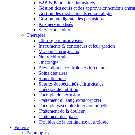
B2B & Partenaires industriels
Gestion des actifs et des approvisionnements chiru
Gestion des médicaments en oncologie
Gestion intelligente des perfusions
Kits personnalisés
Service technique
Thérapies
Chirurgie mini-invasive
Instruments & conteneurs et leur gestion
Moteurs chirurgicaux
Neurochirurgie
Oncologie
Prévention et contrôle des infections
Soins dentaires
Stomathérapie
Sutures & spécialités chirurgicales
Thérapie de nutrition
Thérapie de perfusion
Traitement du sang extracorporel
Thérapie vasculaire interventionnelle
Traitement de la douleur
Traitement des plaies
Troubles de la continence et urologie
Patients
Pathologies