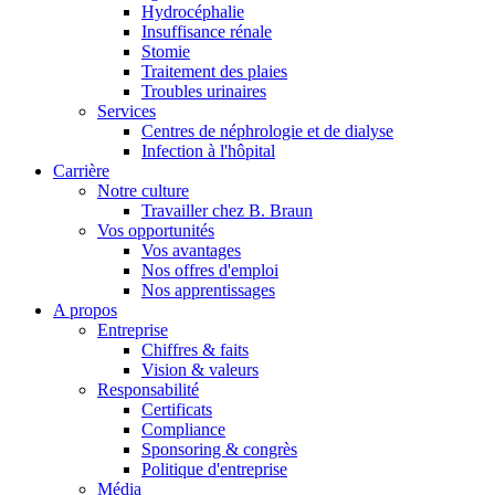
Hydrocéphalie
Insuffisance rénale
Stomie
Traitement des plaies
Troubles urinaires
Services
Centres de néphrologie et de dialyse
Infection à l'hôpital
Carrière
Notre culture
Travailler chez B. Braun
Vos opportunités
Vos avantages
Nos offres d'emploi
Nos apprentissages
A propos
Entreprise
Chiffres & faits
Vision & valeurs
Responsabilité
Certificats
Compliance
Sponsoring & congrès
Politique d'entreprise
Média