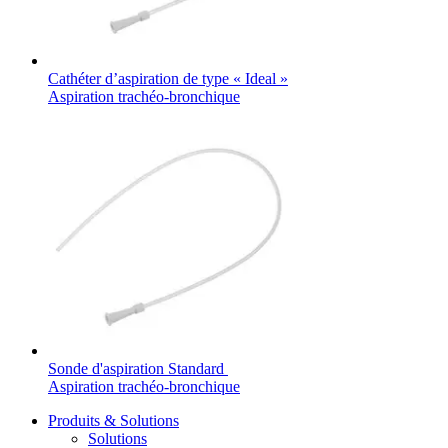
Contact
Cathéter d’aspiration de type « Ideal »
Aspiration trachéo-bronchique
En dialogue avec B. Braun. Contactez-nous.
Catalogue de produits
Trouvez le produit que vous recherchez. Visitez le catalogue de
Sonde d'aspiration Standard
Aspiration trachéo-bronchique
Produits & Solutions
Solutions