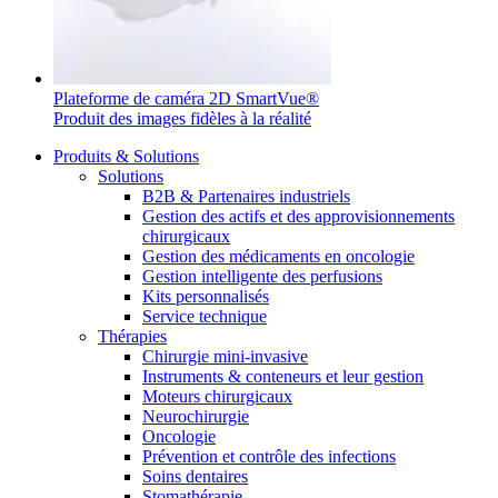
Plateforme de caméra 2D SmartVue®
Produit des images fidèles à la réalité
Produits & Solutions
Solutions
B2B & Partenaires industriels
Gestion des actifs et des approvisionnements
chirurgicaux
Gestion des médicaments en oncologie
Gestion intelligente des perfusions
Kits personnalisés
Service technique
Thérapies
Chirurgie mini-invasive
Instruments & conteneurs et leur gestion
Moteurs chirurgicaux
Neurochirurgie
Oncologie
Prévention et contrôle des infections
Soins dentaires
Stomathérapie