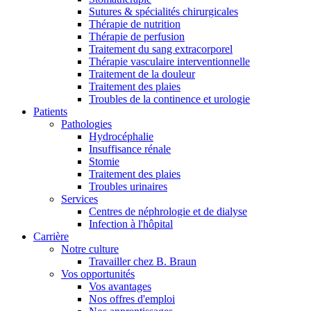
Sutures & spécialités chirurgicales
Thérapie de nutrition
Thérapie de perfusion
Traitement du sang extracorporel
Thérapie vasculaire interventionnelle
Traitement de la douleur
Traitement des plaies
Troubles de la continence et urologie
Patients
Pathologies
Hydrocéphalie
Insuffisance rénale
Stomie
Traitement des plaies
Troubles urinaires
Services
Centres de néphrologie et de dialyse
Infection à l'hôpital
Carrière
Notre culture
Travailler chez B. Braun
Vos opportunités
Vos avantages
Nos offres d'emploi