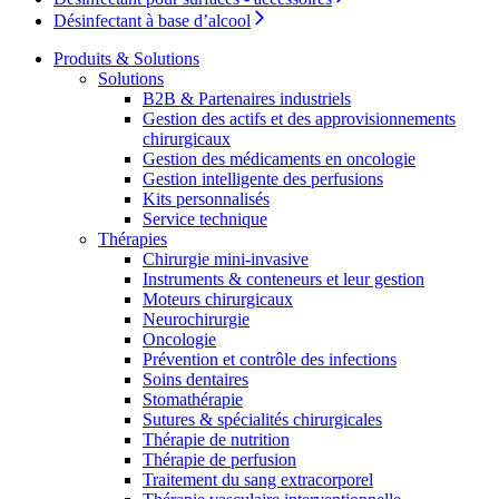
d’emploi intéressants.
Désinfectant à base d’alcool
Produits & Solutions
Solutions
B2B & Partenaires industriels
Gestion des actifs et des approvisionnements
chirurgicaux
Gestion des médicaments en oncologie
Gestion intelligente des perfusions
Kits personnalisés
Service technique
Contact
Thérapies
Catalogue de produits
Chirurgie mini-invasive
En dialogue avec B. Braun. Contactez-nous.
Instruments & conteneurs et leur gestion
Trouvez le produit que vous recherchez. Visitez le catalogue
Moteurs chirurgicaux
de produits B. Braun avec notre portefeuille complet.
Neurochirurgie
Oncologie
Prévention et contrôle des infections
Soins dentaires
Stomathérapie
Sutures & spécialités chirurgicales
Thérapie de nutrition
Thérapie de perfusion
Traitement du sang extracorporel