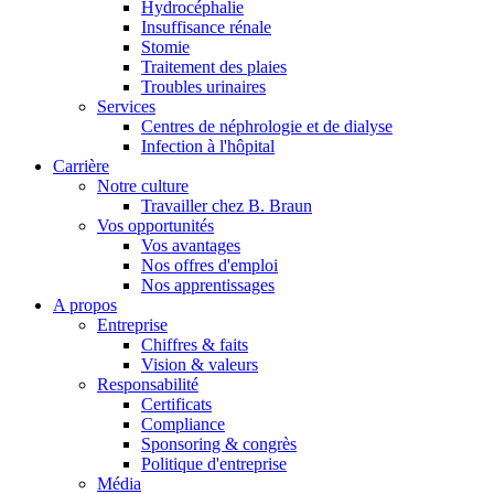
Hydrocéphalie
Insuffisance rénale
Stomie
Traitement des plaies
Contact
Troubles urinaires
Services
En dialogue avec B. Braun. Contactez-nous.
Centres de néphrologie et de dialyse
Infection à l'hôpital
Carrière
Notre culture
Travailler chez B. Braun
Catalogue de produits
Vos opportunités
Vos avantages
Trouvez le produit que vous recherchez. Visitez le catalogue de
Nos offres d'emploi
Nos apprentissages
A propos
Entreprise
Chiffres & faits
Vision & valeurs
Responsabilité
Certificats
Compliance
Sponsoring & congrès
Politique d'entreprise
Média