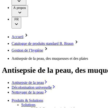
Moteurs chirurgicaux
Pathologies
Politique d'entreprise
Neurochirurgie
Vos opportunités
A propos
Oncologie
Média
Services
Prévention et contrôle des infections
Soins dentaires
Presse
FR
Stomathérapie
Sutures & spécialités chirurgicales
Contact
Thérapie de nutrition
Thérapie de perfusion
Vigilance Hotline
Accueil
Traitement du sang extracorporel
Entreprise
Catalogue de produits standard B. Braun
Thérapie vasculaire interventionnelle
Traitement de la douleur
Gestion de l’hygiène
Responsabilité
Traitement des plaies
Troubles de la continence et urologie
Antisepsie de la peau, des muqueuses et des plaies
Solutions
Média
Antisepsie de la peau, des muque
Thérapies
Contact
Antisepsie de la peau
Décolonisation universelle
Nettoyage de la peau
Produits & Solutions
Solutions