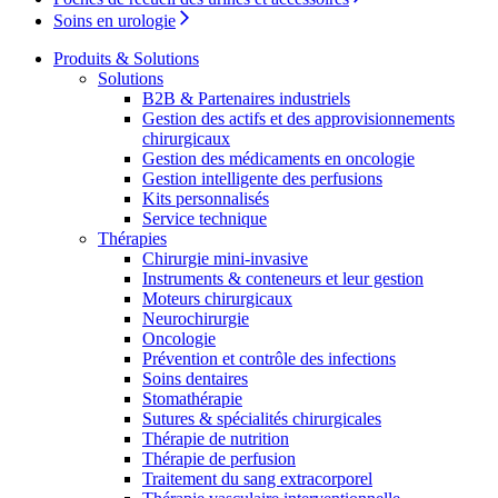
d’emploi intéressants.
Soins en urologie
Produits & Solutions
Solutions
B2B & Partenaires industriels
Gestion des actifs et des approvisionnements
chirurgicaux
Gestion des médicaments en oncologie
Gestion intelligente des perfusions
Kits personnalisés
Service technique
Contact
Thérapies
Catalogue de produits
Chirurgie mini-invasive
En dialogue avec B. Braun. Contactez-nous.
Instruments & conteneurs et leur gestion
Trouvez le produit que vous recherchez. Visitez le catalogue
Moteurs chirurgicaux
de produits B. Braun avec notre portefeuille complet.
Neurochirurgie
Oncologie
Prévention et contrôle des infections
Soins dentaires
Stomathérapie
Sutures & spécialités chirurgicales
Thérapie de nutrition
Thérapie de perfusion
Traitement du sang extracorporel