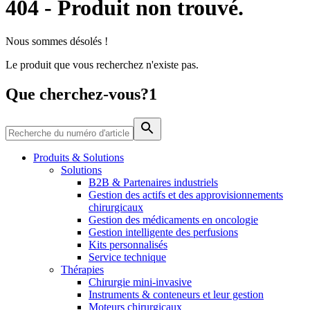
404
-
Produit non trouvé.
d’emploi intéressants.
Nous sommes désolés !
Le produit que vous recherchez n'existe pas.
Que cherchez-vous?1
Contact
Produits & Solutions
Catalogue de produits
Solutions
En dialogue avec B. Braun. Contactez-nous.
B2B & Partenaires industriels
Trouvez le produit que vous recherchez. Visitez le catalogue
Gestion des actifs et des approvisionnements
de produits B. Braun avec notre portefeuille complet.
chirurgicaux
Gestion des médicaments en oncologie
Gestion intelligente des perfusions
Kits personnalisés
Service technique
Thérapies
Chirurgie mini-invasive
Instruments & conteneurs et leur gestion
Moteurs chirurgicaux