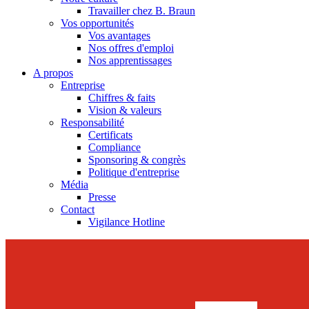
Travailler chez B. Braun
Vos opportunités
Vos avantages
Nos offres d'emploi
Nos apprentissages
A propos
Entreprise
Chiffres & faits
Vision & valeurs
Responsabilité
Certificats
Compliance
Sponsoring & congrès
Politique d'entreprise
Média
Presse
Contact
Vigilance Hotline