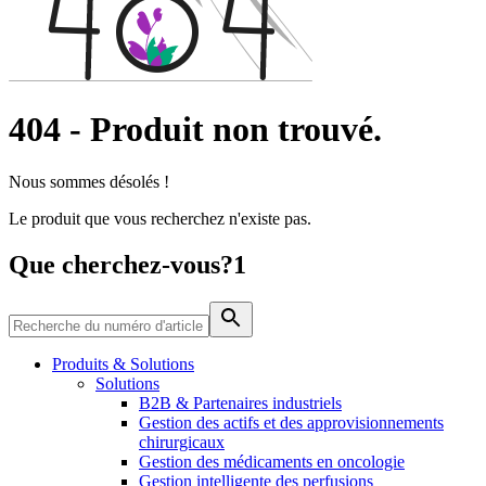
d’emploi intéressants.
404
-
Produit non trouvé.
Nous sommes désolés !
Le produit que vous recherchez n'existe pas.
Contact
Catalogue de produits
Que cherchez-vous?1
En dialogue avec B. Braun. Contactez-nous.
Trouvez le produit que vous recherchez. Visitez le catalogue
de produits B. Braun avec notre portefeuille complet.
Produits & Solutions
Solutions
B2B & Partenaires industriels
Gestion des actifs et des approvisionnements
chirurgicaux
Gestion des médicaments en oncologie
Gestion intelligente des perfusions