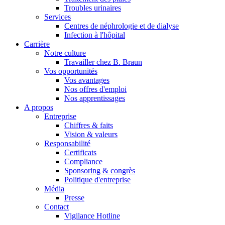
Troubles urinaires
Services
Centres de néphrologie et de dialyse
Infection à l'hôpital
Carrière
Notre culture
Travailler chez B. Braun
Vos opportunités
Vos avantages
Nos offres d'emploi
Nos apprentissages
A propos
Entreprise
Chiffres & faits
Vision & valeurs
Responsabilité
Certificats
Compliance
Sponsoring & congrès
Politique d'entreprise
Média
Presse
Contact
Vigilance Hotline