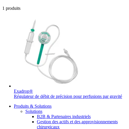
d’emploi intéressants.
1
produits
Contact
Catalogue de produits
En dialogue avec B. Braun. Contactez-nous.
Trouvez le produit que vous recherchez. Visitez le catalogue
de produits B. Braun avec notre portefeuille complet.
Exadrop®
Régulateur de débit de précision pour perfusions par gravité
Produits & Solutions
Solutions
B2B & Partenaires industriels
Gestion des actifs et des approvisionnements
chirurgicaux