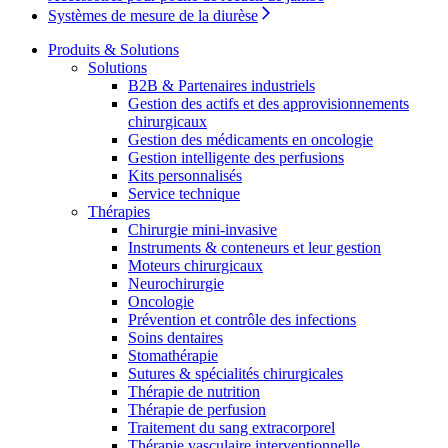
d’emploi intéressants.
Systèmes de mesure de la diurèse
Produits & Solutions
Solutions
B2B & Partenaires industriels
Gestion des actifs et des approvisionnements
chirurgicaux
Gestion des médicaments en oncologie
Gestion intelligente des perfusions
Kits personnalisés
Service technique
Contact
Thérapies
Chirurgie mini-invasive
Catalogue de produits
En dialogue avec B. Braun. Contactez-nous.
Instruments & conteneurs et leur gestion
Trouvez le produit que vous recherchez. Visitez le catalogue
Moteurs chirurgicaux
de produits B. Braun avec notre portefeuille complet.
Neurochirurgie
Oncologie
Prévention et contrôle des infections
Soins dentaires
Stomathérapie
Sutures & spécialités chirurgicales
Thérapie de nutrition
Thérapie de perfusion
Traitement du sang extracorporel
Thérapie vasculaire interventionnelle